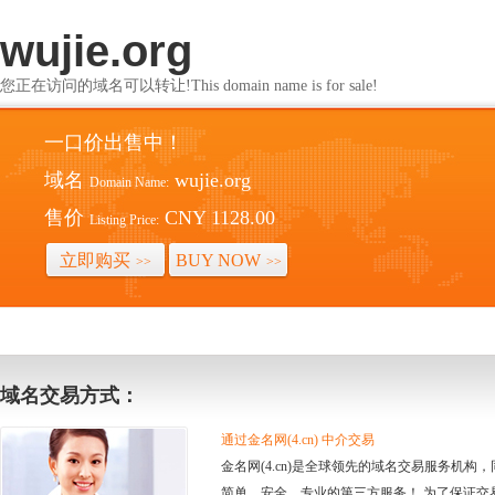
wujie.org
您正在访问的域名可以转让!This domain name is for sale!
一口价出售中！
域名
wujie.org
Domain Name:
售价
CNY 1128.00
Listing Price:
立即购买
BUY NOW
>>
>>
域名交易方式：
通过金名网(4.cn) 中介交易
金名网(4.cn)是全球领先的域名交易服务机
简单、安全、专业的第三方服务！ 为了保证交