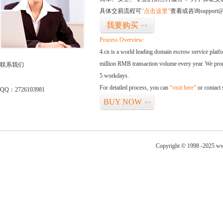
具体交易流程可
“点击这里”
查看或咨询support@
我要购买
>>
Process Overview:
4.cn is a world leading domain escrow service plat
million RMB transaction volume every year. We promi
联系我们
5 workdays.
For detailed process, you can
“visit here”
or contact
QQ：2726103981
BUY NOW
>>
Copyright © 1998 -2025 ww